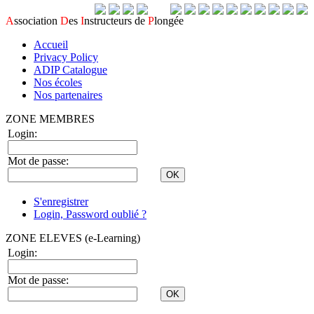
A
ssociation
D
es
I
nstructeurs de
P
longée
Accueil
Privacy Policy
ADIP Catalogue
Nos écoles
Nos partenaires
ZONE MEMBRES
Login:
Mot de passe:
S'enregistrer
Login, Password oublié ?
ZONE ELEVES (e-Learning)
Login:
Mot de passe: