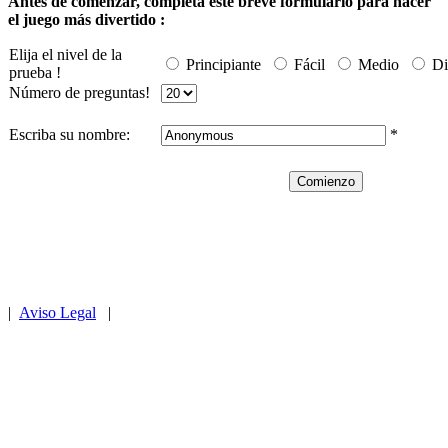
Antes de comenzar, completa este breve formulario para hacer
el juego más divertido :
Elija el nivel de la
Principiante
Fácil
Medio
Di
prueba !
Número de preguntas!
Escriba su nombre:
*
|
Aviso Legal
|