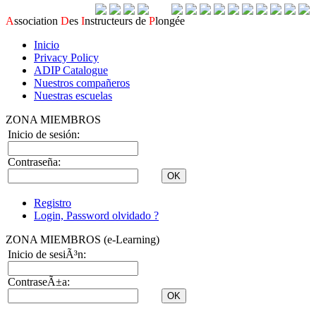
A
ssociation
D
es
I
nstructeurs de
P
longée
Inicio
Privacy Policy
ADIP Catalogue
Nuestros compañeros
Nuestras escuelas
ZONA MIEMBROS
Inicio de sesión:
Contraseña:
Registro
Login, Password olvidado ?
ZONA MIEMBROS (e-Learning)
Inicio de sesiÃ³n:
ContraseÃ±a: